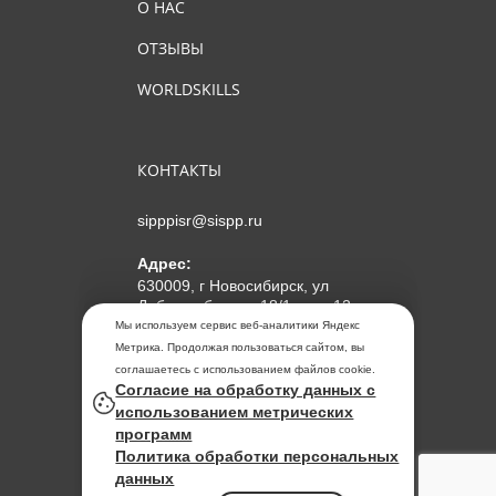
О НАС
ОТЗЫВЫ
WORLDSKILLS
КОНТАКТЫ
sipppisr@sispp.ru
Адрес:
630009, г Новосибирск, ул
Добролюбова, д 18/1, пом 12
Мы используем сервис веб-аналитики Яндекс
АНО ДПО "МИПКП"
Метрика. Продолжая пользоваться сайтом, вы
ИНН
5405963859
соглашаетесь с использованием файлов cookie.
Согласие на обработку данных с
ОГРН 1155476104354
использованием метрических
программ
Политика обработки
Политика обработки персональных
персональных данных
данных