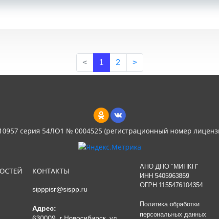
<
1
2
>
 10957 серия 54ЛО1 № 0004525 (регистрационный номер лиценз
АНО ДПО "МИПКП"
НОСТЕЙ
КОНТАКТЫ
ИНН
5405963859
ОГРН 1155476104354
sipppisr@sispp.ru
Политика обработки
Адрес:
персональных данных
630009, г Новосибирск, ул