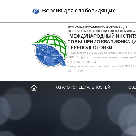
Версия для слабовидящих
АВТОНОМНАЯ НЕКОММЕРЧЕСКАЯ ОРГАНИЗАЦИЯ
ДОПОЛНИТЕЛЬНОГО ПРОФЕССИОНАЛЬНОГО ОБРАЗОВА
"МЕЖДУНАРОДНЫЙ ИНСТИТ
ПОВЫШЕНИЯ КВАЛИФИКАЦИ
ПЕРЕПОДГОТОВКИ"
Лицензия от 18.06.2019 № 10957 серия 54Л
0004525 (регистрационный номер лицензии 
01199-54/00209884)
Свидетельство на товарный знак № 1157181 
16.10.2025
КАТАЛОГ СПЕЦИАЛЬНОСТЕЙ
СВЕ