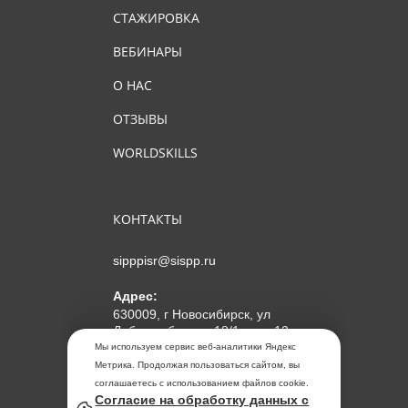
СТАЖИРОВКА
ВЕБИНАРЫ
О НАС
ОТЗЫВЫ
WORLDSKILLS
КОНТАКТЫ
sipppisr@sispp.ru
Адрес:
630009, г Новосибирск, ул
Добролюбова, д 18/1, пом 12
Мы используем сервис веб-аналитики Яндекс
АНО ДПО "МИПКП"
Метрика. Продолжая пользоваться сайтом, вы
ИНН
5405963859
соглашаетесь с использованием файлов cookie.
Согласие на обработку данных с
ОГРН 1155476104354