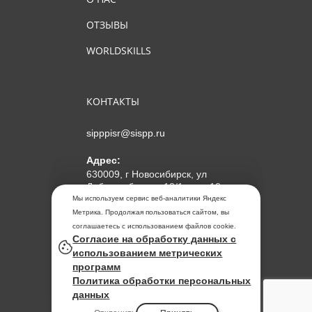
ОТЗЫВЫ
WORLDSKILLS
КОНТАКТЫ
sipppisr@sispp.ru
Адрес:
630009, г Новосибирск, ул
Добролюбова, д 18/1, пом 12
Мы используем сервис веб-аналитики Яндекс
АНО ДПО "МИПКП"
Метрика. Продолжая пользоваться сайтом, вы
ИНН
5405963859
соглашаетесь с использованием файлов cookie.
Согласие на обработку данных с
ОГРН 1155476104354
использованием метрических
программ
Политика обработки
Политика обработки персональных
персональных данных
данных