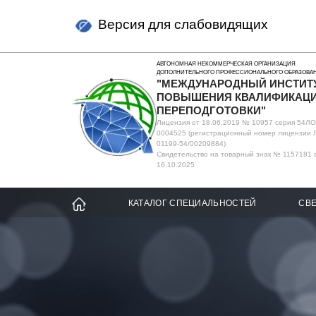
Версия для слабовидящих
АВТОНОМНАЯ НЕКОММЕРЧЕСКАЯ ОРГАНИЗАЦИЯ
ДОПОЛНИТЕЛЬНОГО ПРОФЕССИОНАЛЬНОГО ОБРАЗОВА
"МЕЖДУНАРОДНЫЙ ИНСТИТ
ПОВЫШЕНИЯ КВАЛИФИКАЦИ
ПЕРЕПОДГОТОВКИ"
Лицензия от 18.06.2019 № 10957 серия 54Л
0004525 (регистрационный номер лицензии 
01199-54/00209884)
Свидетельство на товарный знак № 1157181 
16.10.2025
КАТАЛОГ СПЕЦИАЛЬНОСТЕЙ
СВЕ