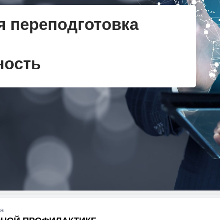
 переподготовка
ность
ка