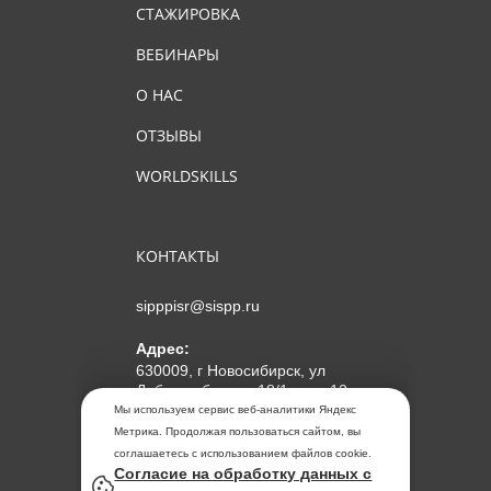
СТАЖИРОВКА
ВЕБИНАРЫ
О НАС
ОТЗЫВЫ
WORLDSKILLS
КОНТАКТЫ
sipppisr@sispp.ru
Адрес:
630009, г Новосибирск, ул
Добролюбова, д 18/1, пом 12
Мы используем сервис веб-аналитики Яндекс
АНО ДПО "МИПКП"
Метрика. Продолжая пользоваться сайтом, вы
ИНН
5405963859
соглашаетесь с использованием файлов cookie.
Согласие на обработку данных с
ОГРН 1155476104354