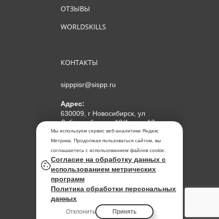
ОТЗЫВЫ
WORLDSKILLS
КОНТАКТЫ
sipppisr@sispp.ru
Адрес:
630009, г Новосибирск, ул
Добролюбова, д 18/1, пом 12
Мы используем сервис веб-аналитики Яндекс
АНО ДПО "МИПКП"
Метрика. Продолжая пользоваться сайтом, вы
ИНН
5405963859
соглашаетесь с использованием файлов cookie.
Согласие на обработку данных с
ОГРН 1155476104354
использованием метрических
программ
Политика обработки
Политика обработки персональных
персональных данных
данных
Отклонить
Принять