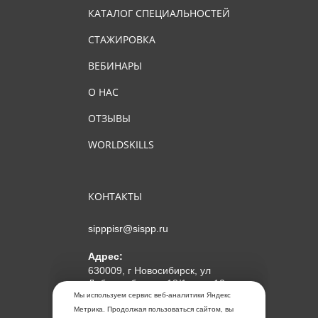
КАТАЛОГ СПЕЦИАЛЬНОСТЕЙ
СТАЖИРОВКА
ВЕБИНАРЫ
О НАС
ОТЗЫВЫ
WORLDSKILLS
КОНТАКТЫ
sipppisr@sispp.ru
Адрес:
630009, г Новосибирск, ул
Добролюбова, д 18/1, пом 12
Мы используем сервис веб-аналитики Яндекс
АНО ДПО "МИПКП"
Метрика. Продолжая пользоваться сайтом, вы