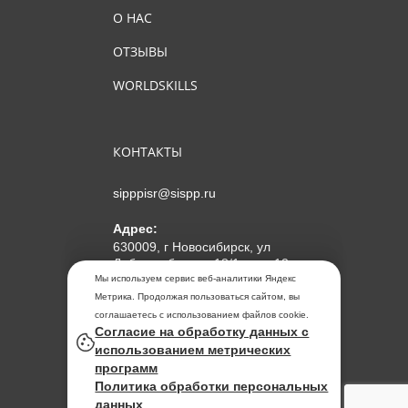
О НАС
ОТЗЫВЫ
WORLDSKILLS
КОНТАКТЫ
sipppisr@sispp.ru
Адрес:
630009, г Новосибирск, ул
Добролюбова, д 18/1, пом 12
Мы используем сервис веб-аналитики Яндекс
АНО ДПО "МИПКП"
Метрика. Продолжая пользоваться сайтом, вы
ИНН
5405963859
соглашаетесь с использованием файлов cookie.
Согласие на обработку данных с
ОГРН 1155476104354
использованием метрических
программ
Политика обработки
Политика обработки персональных
персональных данных
данных