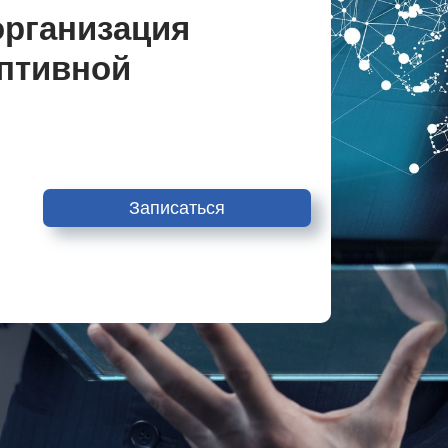
организация
аптивной
Записаться