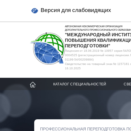
Версия для слабовидящих
АВТОНОМНАЯ НЕКОММЕРЧЕСКАЯ ОРГАНИЗАЦИЯ
ДОПОЛНИТЕЛЬНОГО ПРОФЕССИОНАЛЬНОГО ОБРАЗОВА
"МЕЖДУНАРОДНЫЙ ИНСТИТ
ПОВЫШЕНИЯ КВАЛИФИКАЦИ
ПЕРЕПОДГОТОВКИ"
Лицензия от 18.06.2019 № 10957 серия 54Л
0004525 (регистрационный номер лицензии 
01199-54/00209884)
Свидетельство на товарный знак № 1157181 
16.10.2025
КАТАЛОГ СПЕЦИАЛЬНОСТЕЙ
СВЕ
ПРОФЕССИОНАЛЬНАЯ ПЕРЕПОДГОТОВКА П