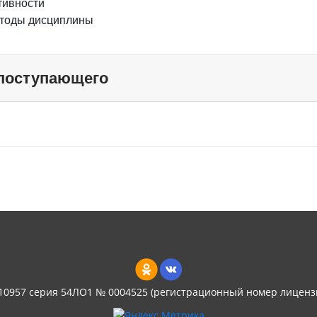
ктивности
методы дисциплины
 поступающего
 10957 серия 54ЛО1 № 0004525 (регистрационный номер лиценз