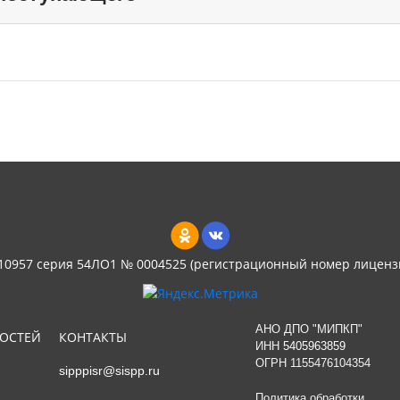
 10957 серия 54ЛО1 № 0004525 (регистрационный номер лиценз
АНО ДПО "МИПКП"
НОСТЕЙ
КОНТАКТЫ
ИНН
5405963859
ОГРН 1155476104354
sipppisr@sispp.ru
Политика обработки