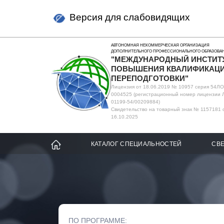
Версия для слабовидящих
АВТОНОМНАЯ НЕКОММЕРЧЕСКАЯ ОРГАНИЗАЦИЯ
ДОПОЛНИТЕЛЬНОГО ПРОФЕССИОНАЛЬНОГО ОБРАЗОВА
"МЕЖДУНАРОДНЫЙ ИНСТИТ
ПОВЫШЕНИЯ КВАЛИФИКАЦИ
ПЕРЕПОДГОТОВКИ"
Лицензия от 18.06.2019 № 10957 серия 54Л
0004525 (регистрационный номер лицензии 
01199-54/00209884)
Свидетельство на товарный знак № 1157181 
16.10.2025
КАТАЛОГ СПЕЦИАЛЬНОСТЕЙ
СВЕ
ПО ПРОГРАММЕ: