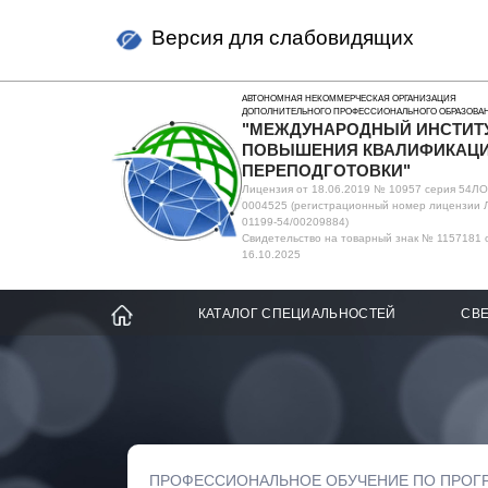
Версия для слабовидящих
АВТОНОМНАЯ НЕКОММЕРЧЕСКАЯ ОРГАНИЗАЦИЯ
ДОПОЛНИТЕЛЬНОГО ПРОФЕССИОНАЛЬНОГО ОБРАЗОВА
"МЕЖДУНАРОДНЫЙ ИНСТИТ
ПОВЫШЕНИЯ КВАЛИФИКАЦИ
ПЕРЕПОДГОТОВКИ"
Лицензия от 18.06.2019 № 10957 серия 54Л
0004525 (регистрационный номер лицензии 
01199-54/00209884)
Свидетельство на товарный знак № 1157181 
16.10.2025
КАТАЛОГ СПЕЦИАЛЬНОСТЕЙ
СВЕ
ПРОФЕССИОНАЛЬНОЕ ОБУЧЕНИЕ ПО ПРОГ