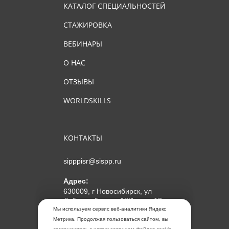
КАТАЛОГ СПЕЦИАЛЬНОСТЕЙ
СТАЖИРОВКА
ВЕБИНАРЫ
О НАС
ОТЗЫВЫ
WORLDSKILLS
КОНТАКТЫ
sipppisr@sispp.ru
Адрес:
630009, г Новосибирск, ул
Добролюбова, д 18/1, пом 12
Мы используем сервис веб-аналитики Яндекс
АНО ДПО "МИПКП"
Метрика. Продолжая пользоваться сайтом, вы