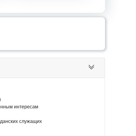
ы
ы
енным интересам
жданских служащих