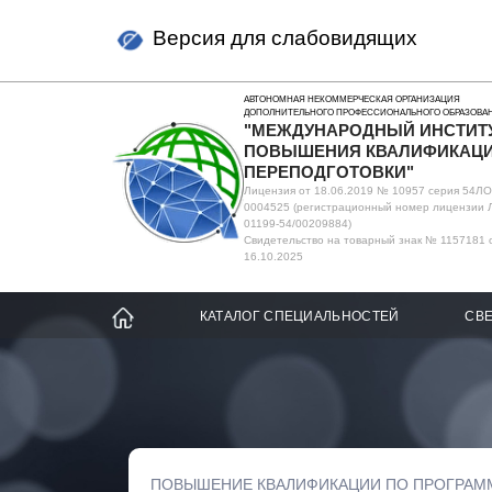
Версия для слабовидящих
АВТОНОМНАЯ НЕКОММЕРЧЕСКАЯ ОРГАНИЗАЦИЯ
ДОПОЛНИТЕЛЬНОГО ПРОФЕССИОНАЛЬНОГО ОБРАЗОВА
"МЕЖДУНАРОДНЫЙ ИНСТИТ
ПОВЫШЕНИЯ КВАЛИФИКАЦИ
ПЕРЕПОДГОТОВКИ"
Лицензия от 18.06.2019 № 10957 серия 54Л
0004525 (регистрационный номер лицензии 
01199-54/00209884)
Свидетельство на товарный знак № 1157181 
16.10.2025
КАТАЛОГ СПЕЦИАЛЬНОСТЕЙ
СВЕ
ПОВЫШЕНИЕ КВАЛИФИКАЦИИ ПО ПРОГРАМ