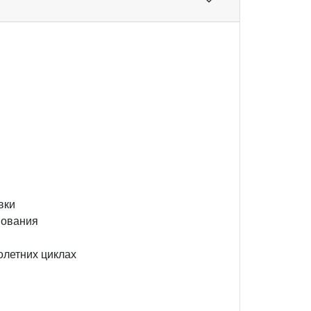
вки
вования
олетних циклах