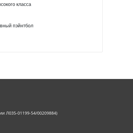
сокого класса
ивный пэйнтбол
ии Л035-01199-54/00209884)