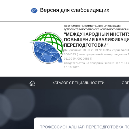
Версия для слабовидящих
АВТОНОМНАЯ НЕКОММЕРЧЕСКАЯ ОРГАНИЗАЦИЯ
ДОПОЛНИТЕЛЬНОГО ПРОФЕССИОНАЛЬНОГО ОБРАЗОВА
"МЕЖДУНАРОДНЫЙ ИНСТИТ
ПОВЫШЕНИЯ КВАЛИФИКАЦИ
ПЕРЕПОДГОТОВКИ"
Лицензия от 18.06.2019 № 10957 серия 54Л
0004525 (регистрационный номер лицензии 
01199-54/00209884)
Свидетельство на товарный знак № 1157181 
16.10.2025
КАТАЛОГ СПЕЦИАЛЬНОСТЕЙ
СВЕ
ПРОФЕССИОНАЛЬНАЯ ПЕРЕПОДГОТОВКА П