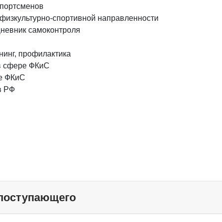
спортсменов
 физкультурно-спортивной направленности
Дневник самоконтроля
нинг, профилактика
в сфере ФКиС
е ФКиС
в РФ
 поступающего