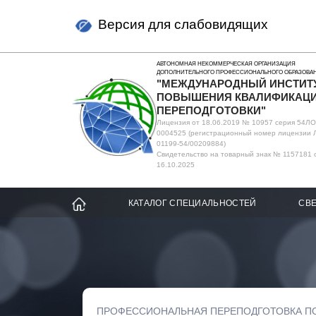
Версия для слабовидящих
АВТОНОМНАЯ НЕКОММЕРЧЕСКАЯ ОРГАНИЗАЦИЯ
ДОПОЛНИТЕЛЬНОГО ПРОФЕССИОНАЛЬНОГО ОБРАЗОВА
"МЕЖДУНАРОДНЫЙ ИНСТИТ
ПОВЫШЕНИЯ КВАЛИФИКАЦИ
ПЕРЕПОДГОТОВКИ"
Лицензия от 18.06.2019 № 10957 серия 54Л
0004525 (регистрационный номер лицензии 
01199-54/00209884)
Свидетельство на товарный знак № 1157181 
16.10.2025
КАТАЛОГ СПЕЦИАЛЬНОСТЕЙ
СВЕ
ПРОФЕССИОНАЛЬНАЯ ПЕРЕПОДГОТОВКА П