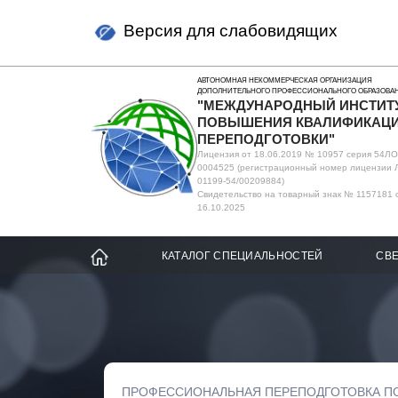
Версия для слабовидящих
АВТОНОМНАЯ НЕКОММЕРЧЕСКАЯ ОРГАНИЗАЦИЯ
ДОПОЛНИТЕЛЬНОГО ПРОФЕССИОНАЛЬНОГО ОБРАЗОВА
"МЕЖДУНАРОДНЫЙ ИНСТИТ
ПОВЫШЕНИЯ КВАЛИФИКАЦИ
ПЕРЕПОДГОТОВКИ"
Лицензия от 18.06.2019 № 10957 серия 54Л
0004525 (регистрационный номер лицензии 
01199-54/00209884)
Свидетельство на товарный знак № 1157181 
16.10.2025
КАТАЛОГ СПЕЦИАЛЬНОСТЕЙ
СВЕ
ПРОФЕССИОНАЛЬНАЯ ПЕРЕПОДГОТОВКА П