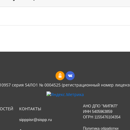
 10957 серия 54ЛО1 № 0004525 (регистрационный номер лиценз
АНО ДПО "МИПКП"
НОСТЕЙ
КОНТАКТЫ
ИНН
5405963859
ОГРН 1155476104354
sipppisr@sispp.ru
Политика обработки