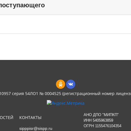
 поступающего
 10957 серия 54ЛО1 № 0004525 (регистрационный номер лиценз
АНО ДПО "МИПКП"
НОСТЕЙ
КОНТАКТЫ
ИНН
5405963859
ОГРН 1155476104354
sipppisr@sispp.ru