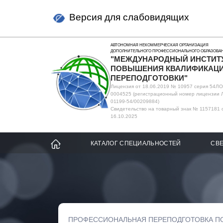
Версия для слабовидящих
АВТОНОМНАЯ НЕКОММЕРЧЕСКАЯ ОРГАНИЗАЦИЯ
ДОПОЛНИТЕЛЬНОГО ПРОФЕССИОНАЛЬНОГО ОБРАЗОВА
"МЕЖДУНАРОДНЫЙ ИНСТИТ
ПОВЫШЕНИЯ КВАЛИФИКАЦИ
ПЕРЕПОДГОТОВКИ"
Лицензия от 18.06.2019 № 10957 серия 54Л
0004525 (регистрационный номер лицензии 
01199-54/00209884)
Свидетельство на товарный знак № 1157181 
16.10.2025
КАТАЛОГ СПЕЦИАЛЬНОСТЕЙ
СВЕ
ПРОФЕССИОНАЛЬНАЯ ПЕРЕПОДГОТОВКА П