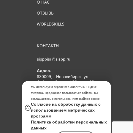
О НАС
ОТЗЫВЫ
WORLDSKILLS
КОНТАКТЫ
sipppisr@sispp.ru
Адрес:
630009, г Новосибирск, ул
Добролюбова, д 18/1, пом 12
Мы используем сервис веб-аналитики Яндекс
АНО ДПО "МИПКП"
Метрика. Продолжая пользоваться сайтом, вы
ИНН
5405963859
соглашаетесь с использованием файлов cookie.
Согласие на обработку данных с
ОГРН 1155476104354
использованием метрических
программ
Политика обработки
Политика обработки персональных
персональных данных
данных