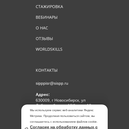
СТАЖИРОВКА
ВЕБИНАРЫ
О НАС
ОТЗЫВЫ
WORLDSKILLS
КОНТАКТЫ
sipppisr@sispp.ru
Адрес:
630009, г Новосибирск, ул
Добролюбова, д 18/1, пом 12
Мы используем сервис веб-аналитики Яндекс
АНО ДПО "МИПКП"
Метрика. Продолжая пользоваться сайтом, вы
ИНН
5405963859
соглашаетесь с использованием файлов cookie.
Согласие на обработку данных с
ОГРН 1155476104354