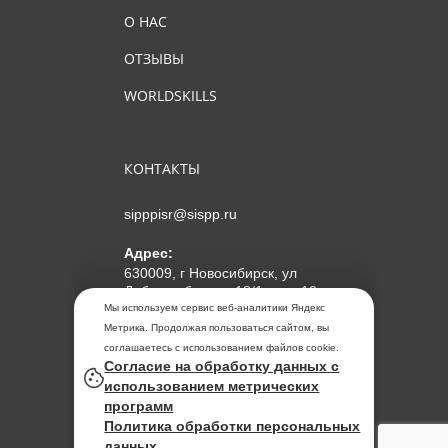
О НАС
ОТЗЫВЫ
WORLDSKILLS
КОНТАКТЫ
sipppisr@sispp.ru
Адрес:
630009, г Новосибирск, ул
Добролюбова, д 18/1, пом 12
Мы используем сервис веб-аналитики Яндекс
АНО ДПО "МИПКП"
Метрика. Продолжая пользоваться сайтом, вы
ИНН
5405963859
соглашаетесь с использованием файлов cookie.
Согласие на обработку данных с
ОГРН 1155476104354
использованием метрических
программ
Политика обработки
Политика обработки персональных
персональных данных
данных