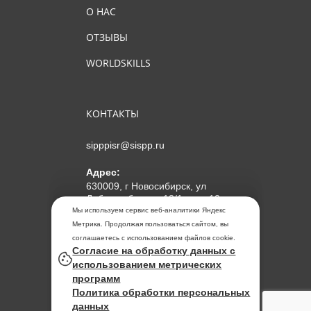
О НАС
ОТЗЫВЫ
WORLDSKILLS
КОНТАКТЫ
sipppisr@sispp.ru
Адрес:
630009, г Новосибирск, ул
Добролюбова, д 18/1, пом 12
Мы используем сервис веб-аналитики Яндекс
АНО ДПО "МИПКП"
Метрика. Продолжая пользоваться сайтом, вы
ИНН
5405963859
соглашаетесь с использованием файлов cookie.
Согласие на обработку данных с
ОГРН 1155476104354
использованием метрических
программ
Политика обработки
Политика обработки персональных
персональных данных
данных