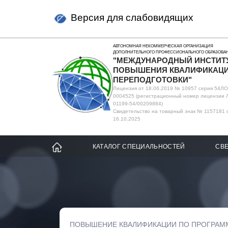
Версия для слабовидящих
АВТОНОМНАЯ НЕКОММЕРЧЕСКАЯ ОРГАНИЗАЦИЯ
ДОПОЛНИТЕЛЬНОГО ПРОФЕССИОНАЛЬНОГО ОБРАЗОВА
"МЕЖДУНАРОДНЫЙ ИНСТИТ
ПОВЫШЕНИЯ КВАЛИФИКАЦИ
ПЕРЕПОДГОТОВКИ"
Лицензия от 18.06.2019 № 10957 серия 54Л
0004525 (регистрационный номер лицензии 
01199-54/00209884)
Свидетельство на товарный знак № 1157181 
16.10.2025
КАТАЛОГ СПЕЦИАЛЬНОСТЕЙ
СВЕ
ПОВЫШЕНИЕ КВАЛИФИКАЦИИ ПО ПРОГРАМ