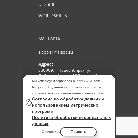
ОТЗЫВЫ
WORLDSKILLS
КОНТАКТЫ
sipppisr@sispp.ru
Адрес:
630009, г Новосибирск, ул
Добролюбова, д 18/1, пом 12
Мы используем сервис веб-аналитики Яндекс
АНО ДПО "МИПКП"
Метрика. Продолжая пользоваться сайтом, вы
ИНН
5405963859
соглашаетесь с использованием файлов cookie.
Согласие на обработку данных с
ОГРН 1155476104354
использованием метрических
программ
Политика обработки
Политика обработки персональных
персональных данных
данных
Отклонить
Принять