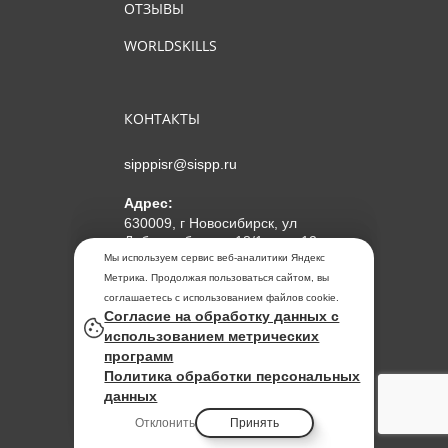
ОТЗЫВЫ
WORLDSKILLS
КОНТАКТЫ
sipppisr@sispp.ru
Адрес:
630009, г Новосибирск, ул
Добролюбова, д 18/1, пом 12
Мы используем сервис веб-аналитики Яндекс
АНО ДПО "МИПКП"
Метрика. Продолжая пользоваться сайтом, вы
ИНН
5405963859
соглашаетесь с использованием файлов cookie.
Согласие на обработку данных с
ОГРН 1155476104354
использованием метрических
программ
Политика обработки
Политика обработки персональных
персональных данных
данных
Отклонить
Принять