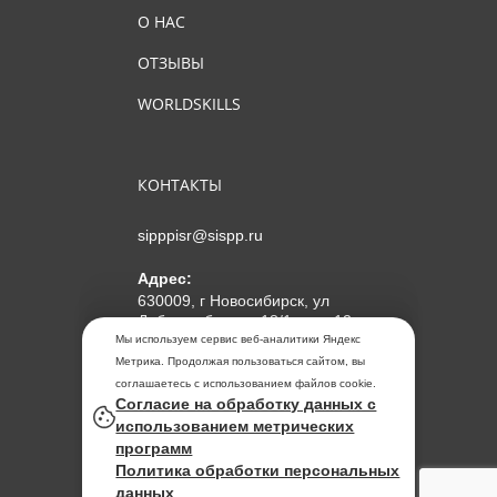
О НАС
ОТЗЫВЫ
WORLDSKILLS
КОНТАКТЫ
sipppisr@sispp.ru
Адрес:
630009, г Новосибирск, ул
Добролюбова, д 18/1, пом 12
Мы используем сервис веб-аналитики Яндекс
АНО ДПО "МИПКП"
Метрика. Продолжая пользоваться сайтом, вы
ИНН
5405963859
соглашаетесь с использованием файлов cookie.
Согласие на обработку данных с
ОГРН 1155476104354
использованием метрических
программ
Политика обработки
Политика обработки персональных
персональных данных
данных