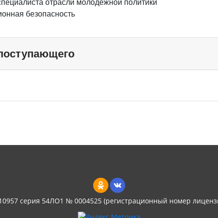
пециалиста отрасли молодежной политики
ионная безопасность
 поступающего
 10957 серия 54ЛО1 № 0004525 (регистрационный номер лиценз