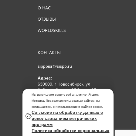
О НАС
ОТЗЫВЫ
WORLDSKILLS
КОНТАКТЫ
sipppisr@sispp.ru
Адрес:
630009, г Новосибирск, ул
Добролюбова, д 18/1, пом 12
Мы используем сервис веб-аналитики Яндекс
АНО ДПО "МИПКП"
Метрика. Продолжая пользоваться сайтом, вы
ИНН
5405963859
соглашаетесь с использованием файлов cookie.
Согласие на обработку данных с
ОГРН 1155476104354
использованием метрических
программ
Политика обработки
Политика обработки персональных
персональных данных