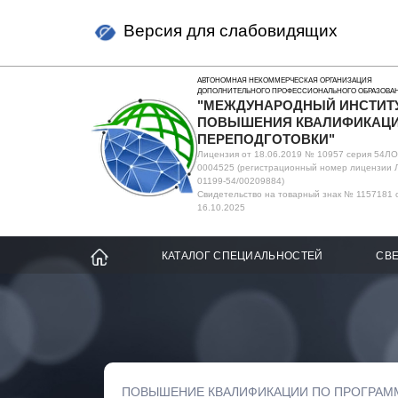
Версия для слабовидящих
АВТОНОМНАЯ НЕКОММЕРЧЕСКАЯ ОРГАНИЗАЦИЯ
ДОПОЛНИТЕЛЬНОГО ПРОФЕССИОНАЛЬНОГО ОБРАЗОВА
"МЕЖДУНАРОДНЫЙ ИНСТИТ
ПОВЫШЕНИЯ КВАЛИФИКАЦИ
ПЕРЕПОДГОТОВКИ"
Лицензия от 18.06.2019 № 10957 серия 54Л
0004525 (регистрационный номер лицензии 
01199-54/00209884)
Свидетельство на товарный знак № 1157181 
16.10.2025
КАТАЛОГ СПЕЦИАЛЬНОСТЕЙ
СВЕ
ПОВЫШЕНИЕ КВАЛИФИКАЦИИ ПО ПРОГРАМ