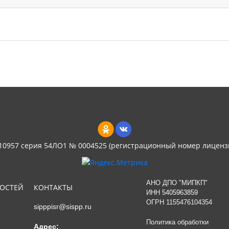
 10957 серия 54ЛО1 № 0004525 (регистрационный номер лиценз
АНО ДПО "МИПКП"
НОСТЕЙ
КОНТАКТЫ
ИНН
5405963859
ОГРН 1155476104354
sipppisr@sispp.ru
Политика обработки
Адрес: