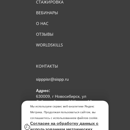
СТАЖИРОВКА
ВЕБИНАРЫ
О НАС
ОТЗЫВЫ
WORLDSKILLS
КОНТАКТЫ
sipppisr@sispp.ru
Адрес:
630009, г Новосибирск, ул
Добролюбова, д 18/1, пом 12
Мы используем сервис веб-аналитики Яндекс
АНО ДПО "МИПКП"
Метрика. Продолжая пользоваться сайтом, вы
ИНН
5405963859
соглашаетесь с использованием файлов cookie.
Согласие на обработку данных с
ОГРН 1155476104354
использованием метрических