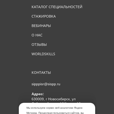
КАТАЛОГ СПЕЦИАЛЬНОСТЕЙ
СТАЖИРОВКА
ВЕБИНАРЫ
О НАС
ОТЗЫВЫ
WORLDSKILLS
КОНТАКТЫ
sipppisr@sispp.ru
Адрес:
630009, г Новосибирск, ул
Добролюбова, д 18/1, пом 12
Мы используем сервис веб-аналитики Яндекс
АНО ДПО "МИПКП"
Метрика. Продолжая пользоваться сайтом, вы