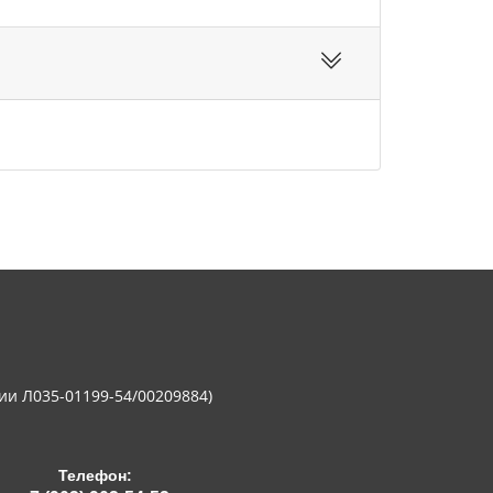
ии Л035-01199-54/00209884)
Телефон: