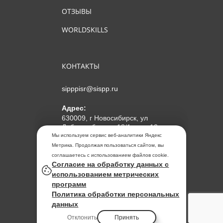
ОТЗЫВЫ
WORLDSKILLS
КОНТАКТЫ
sipppisr@sispp.ru
Адрес:
630009, г Новосибирск, ул
Добролюбова, д 18/1, пом 12
Мы используем сервис веб-аналитики Яндекс
АНО ДПО "МИПКП"
Метрика. Продолжая пользоваться сайтом, вы
ИНН
5405963859
соглашаетесь с использованием файлов cookie.
Согласие на обработку данных с
ОГРН 1155476104354
использованием метрических
программ
Политика обработки
Политика обработки персональных
персональных данных
данных
Отклонить
Принять