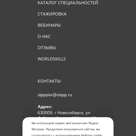
КАТАЛОГ СПЕЦИАЛЬНОСТЕЙ
СТАЖИРОВКА
ВЕБИНАРЫ
О НАС
ОТЗЫВЫ
WORLDSKILLS
КОНТАКТЫ
sipppisr@sispp.ru
Адрес:
630009, г Новосибирск, ул
Добролюбова, д 18/1, пом 12
Мы используем сервис веб-аналитики Яндекс
АНО ДПО "МИПКП"
Метрика. Продолжая пользоваться сайтом, вы
ИНН
5405963859
соглашаетесь с использованием файлов cookie.