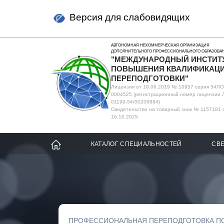
Версия для слабовидящих
АВТОНОМНАЯ НЕКОММЕРЧЕСКАЯ ОРГАНИЗАЦИЯ
ДОПОЛНИТЕЛЬНОГО ПРОФЕССИОНАЛЬНОГО ОБРАЗОВА
"МЕЖДУНАРОДНЫЙ ИНСТИТ
ПОВЫШЕНИЯ КВАЛИФИКАЦИ
ПЕРЕПОДГОТОВКИ"
Лицензия от 18.06.2019 № 10957 серия 54Л
0004525 (регистрационный номер лицензии 
01199-54/00209884)
Свидетельство на товарный знак № 1157181 
16.10.2025
КАТАЛОГ СПЕЦИАЛЬНОСТЕЙ
СВЕ
ПРОФЕССИОНАЛЬНАЯ ПЕРЕПОДГОТОВКА П