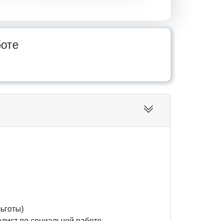
боте
ьготы)
алист по социальной работе