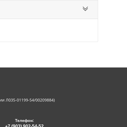
ии Л035-01199-54/00209884)
Телефон:
+7 (903) 902-54-52