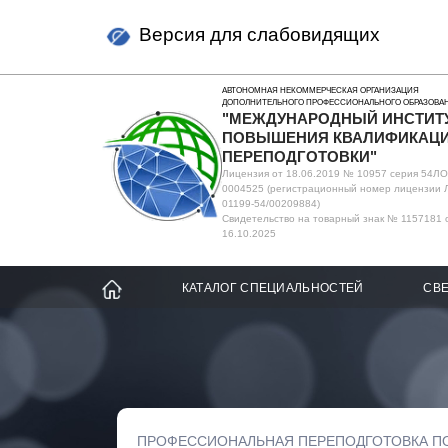
Версия для слабовидящих
АВТОНОМНАЯ НЕКОММЕРЧЕСКАЯ ОРГАНИЗАЦИЯ
ДОПОЛНИТЕЛЬНОГО ПРОФЕССИОНАЛЬНОГО ОБРАЗОВА
"МЕЖДУНАРОДНЫЙ ИНСТИТ
ПОВЫШЕНИЯ КВАЛИФИКАЦИ
ПЕРЕПОДГОТОВКИ"
Лицензия от 18.06.2019 № 10957 серия 54Л
0004525 (регистрационный номер лицензии 
01199-54/00209884)
Свидетельство на товарный знак № 1157181 
16.10.2025
КАТАЛОГ СПЕЦИАЛЬНОСТЕЙ
СВЕ
ПРОФЕССИОНАЛЬНАЯ ПЕРЕПОДГОТОВКА П