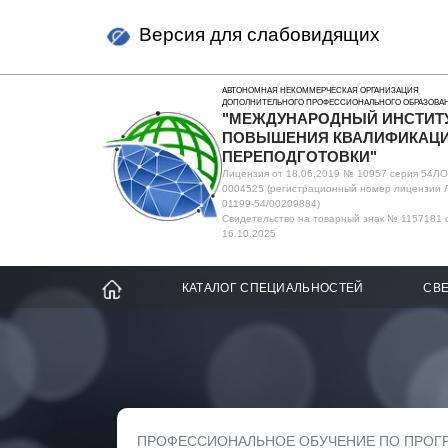
Версия для слабовидящих
АВТОНОМНАЯ НЕКОММЕРЧЕСКАЯ ОРГАНИЗАЦИЯ
ДОПОЛНИТЕЛЬНОГО ПРОФЕССИОНАЛЬНОГО ОБРАЗОВА
"МЕЖДУНАРОДНЫЙ ИНСТИТ
ПОВЫШЕНИЯ КВАЛИФИКАЦИ
ПЕРЕПОДГОТОВКИ"
Лицензия от 18.06.2019 № 10957 серия 54Л
0004525 (регистрационный номер лицензии 
01199-54/00209884)
Свидетельство на товарный знак № 1157181 
16.10.2025
КАТАЛОГ СПЕЦИАЛЬНОСТЕЙ
СВЕ
ПРОФЕССИОНАЛЬНОЕ ОБУЧЕНИЕ ПО ПРОГ