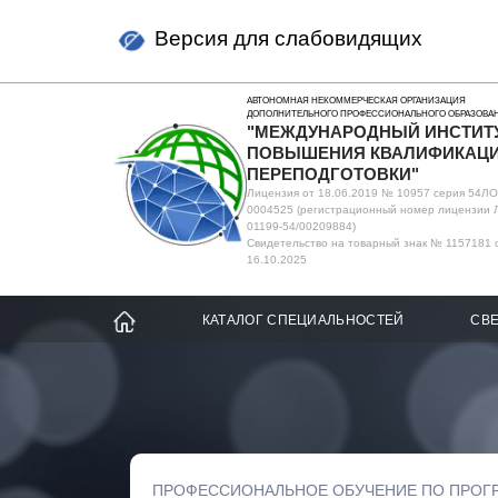
Версия для слабовидящих
АВТОНОМНАЯ НЕКОММЕРЧЕСКАЯ ОРГАНИЗАЦИЯ
ДОПОЛНИТЕЛЬНОГО ПРОФЕССИОНАЛЬНОГО ОБРАЗОВА
"МЕЖДУНАРОДНЫЙ ИНСТИТ
ПОВЫШЕНИЯ КВАЛИФИКАЦИ
ПЕРЕПОДГОТОВКИ"
Лицензия от 18.06.2019 № 10957 серия 54Л
0004525 (регистрационный номер лицензии 
01199-54/00209884)
Свидетельство на товарный знак № 1157181 
16.10.2025
КАТАЛОГ СПЕЦИАЛЬНОСТЕЙ
СВЕ
ПРОФЕССИОНАЛЬНОЕ ОБУЧЕНИЕ ПО ПРОГ