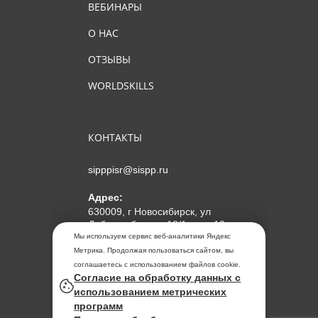
ВЕБИНАРЫ
О НАС
ОТЗЫВЫ
WORLDSKILLS
КОНТАКТЫ
sipppisr@sispp.ru
Адрес:
630009, г Новосибирск, ул
Добролюбова, д 18/1, пом 12
Мы используем сервис веб-аналитики Яндекс
АНО ДПО "МИПКП"
Метрика. Продолжая пользоваться сайтом, вы
ИНН
5405963859
соглашаетесь с использованием файлов cookie.
Согласие на обработку данных с
ОГРН 1155476104354
использованием метрических
программ
Политика обработки