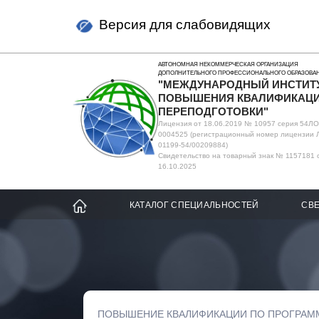
Версия для слабовидящих
АВТОНОМНАЯ НЕКОММЕРЧЕСКАЯ ОРГАНИЗАЦИЯ
ДОПОЛНИТЕЛЬНОГО ПРОФЕССИОНАЛЬНОГО ОБРАЗОВА
"МЕЖДУНАРОДНЫЙ ИНСТИТ
ПОВЫШЕНИЯ КВАЛИФИКАЦИ
ПЕРЕПОДГОТОВКИ"
Лицензия от 18.06.2019 № 10957 серия 54Л
0004525 (регистрационный номер лицензии 
01199-54/00209884)
Свидетельство на товарный знак № 1157181 
16.10.2025
КАТАЛОГ СПЕЦИАЛЬНОСТЕЙ
СВЕ
ПОВЫШЕНИЕ КВАЛИФИКАЦИИ ПО ПРОГРАМ