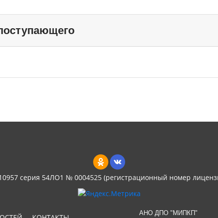
 поступающего
 10957 серия 54ЛО1 № 0004525 (регистрационный номер лиценз
АНО ДПО "МИПКП"
НОСТЕЙ
КОНТАКТЫ