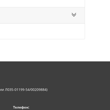
ии Л035-01199-54/00209884)
Телефон: