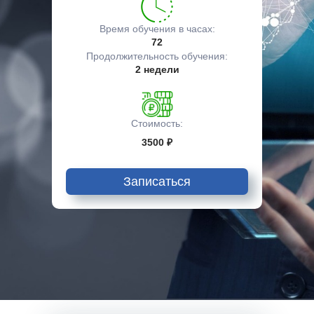
Время обучения в часах:
72
Продолжительность обучения:
2 недели
Стоимость:
3500 ₽
Записаться