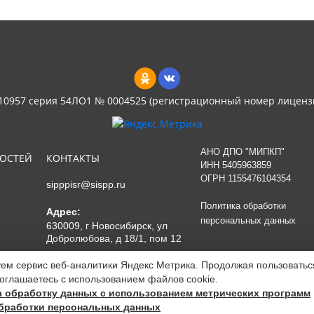
 10957 серия 54ЛО1 № 0004525 (регистрационный номер лиценз
АНО ДПО "МИПКП"
НОСТЕЙ
КОНТАКТЫ
ИНН
5405963859
ОГРН 1155476104354
sipppisr@sispp.ru
Политика обработки
Адрес:
персональных данных
630009, г Новосибирск, ул
Добролюбова, д 18/1, пом 12
ем сервис веб-аналитики Яндекс Метрика. Продолжая пользоватьс
соглашаетесь с использованием файлов cookie.
а обработку данных с использованием метрических программ
бработки персональных данных