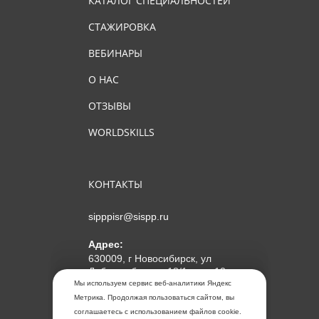
КАТАЛОГ СПЕЦИАЛЬНОСТЕЙ
СТАЖИРОВКА
ВЕБИНАРЫ
О НАС
ОТЗЫВЫ
WORLDSKILLS
КОНТАКТЫ
sipppisr@sispp.ru
Адрес:
630009, г Новосибирск, ул
Добролюбова, д 18/1, пом 12
Мы используем сервис веб-аналитики Яндекс
АНО ДПО "МИПКП"
Метрика. Продолжая пользоваться сайтом, вы
ИНН
5405963859
соглашаетесь с использованием файлов cookie.